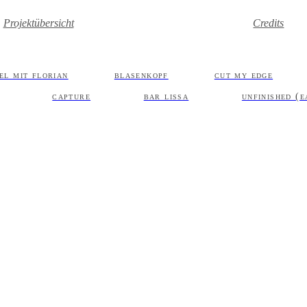
Projektübersicht
Credits
iel mit florian
blasenkopf
cut my edge
capture
bar lissa
unfinished (e