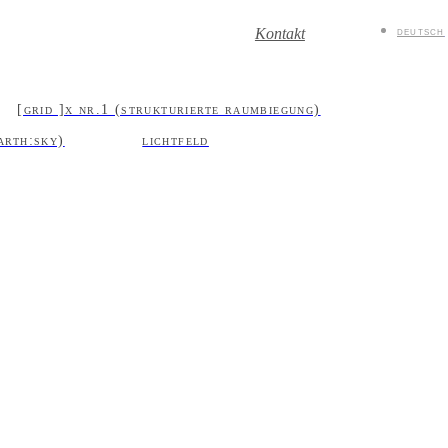
deutsch
Kontakt
[grid ]x nr.1 (strukturierte raumbiegung)
arth:sky)
lichtfeld