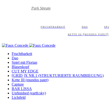
Park Stream
fruchtbarkeit
dao
sp
kette iii (mundus patet)
Fruchtbarkeit
Dao
Spiel mit Florian
Blasenkopf
CUT MY EDGE
[GRID ]X NR.1 (STRUKTURIERTE RAUMBIEGUNG)
Kette III (mundus patet)
Capture
BAR LISSA
Unfinished (earth:sky)
Lichtfeld