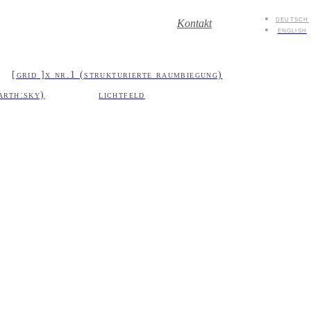
deutsch
Kontakt
english
[grid ]x nr.1 (strukturierte raumbiegung)
arth:sky)
lichtfeld