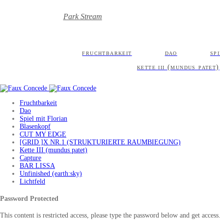
Park Stream
fruchtbarkeit
dao
sp
kette iii (mundus patet)
Fruchtbarkeit
Dao
Spiel mit Florian
Blasenkopf
CUT MY EDGE
[GRID ]X NR.1 (STRUKTURIERTE RAUMBIEGUNG)
Kette III (mundus patet)
Capture
BAR LISSA
Unfinished (earth:sky)
Lichtfeld
Password Protected
This content is restricted access, please type the password below and get access