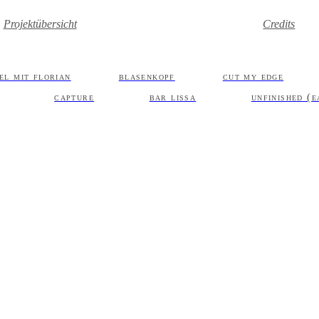
Projektübersicht
Credits
iel mit florian
blasenkopf
cut my edge
capture
bar lissa
unfinished (e
.